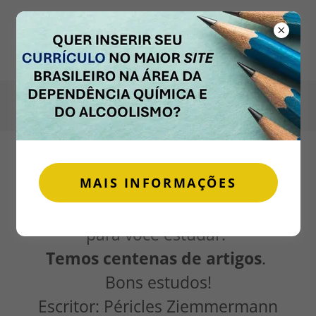
ABSTEMIOLOGIA®
PÉRICLES ZIEMMERMANN
A CIÊNCIA DA SOBRIEDADE
ESTUDOS DE ABSTEMIOLOGIA
MAIS INFORMAÇÕES
Esta página tem muito conteúdo
para você estudar.
Temos centenas de artigos
.
Bons estudos!
Escritor: Péricles Ziemmermann