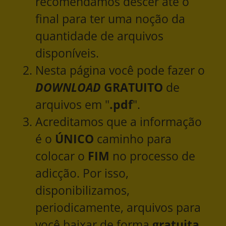
recomendamos descer até o
final para ter uma noção da
quantidade de arquivos
disponíveis.
Nesta página você pode fazer o
DOWNLOAD
GRATUITO
de
arquivos em "
.pdf
".
Acreditamos que a informação
é o
ÚNICO
caminho para
colocar o
FIM
no processo de
adicção. Por isso,
disponibilizamos,
periodicamente, arquivos para
você baixar de forma
gratuita
.